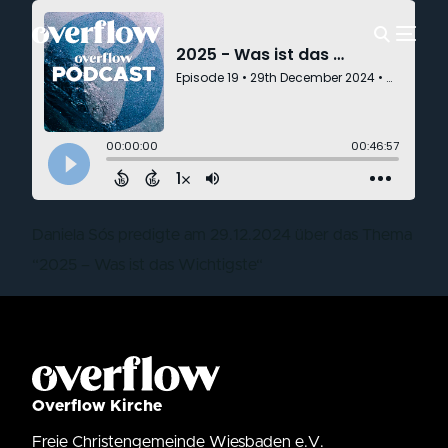
Daniela Sós predigte am 29.12.2024 über das Thema
“2025 – Was ist das Wichtigste“
Overflow Kirche
Freie Christengemeinde Wiesbaden e.V.