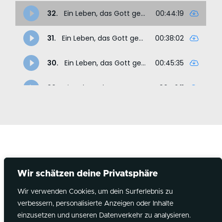
Mehr über Overflow
Wir schätzen deine Privatsphäre
Über Overflow
Wir verwenden Cookies, um dein Surferlebnis zu
Erfahre mehr über unsere Identität,
verbessern, personalisierte Anzeigen oder Inhalte
Instagram
YouTube
Spotify
unseren Glauben und unsere Geschichte.
einzusetzen und unseren Datenverkehr zu analysieren.