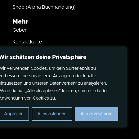
Shop (Alpha Buchhandlung)
Mehr
Geben
Kontaktkarte
Taufe
Wir schätzen deine Privatsphäre
Kindersegnung
Wir verwenden Cookies, um dein Surferlebnis zu
verbessern, personalisierte Anzeigen oder Inhalte
Partner werden
einzusetzen und unseren Datenverkehr zu analysieren.
Datenschutz
Wenn du auf „Alle akzeptieren" klicken, stimmst du der
Anwendung von Cookies zu.
Impressum
Anpassen
Alles ablehnen
Alle akzeptieren