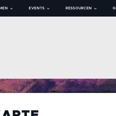
MEN
EVENTS
RESSOURCEN
G
TEPS
KALENDER
PREDIGTEN
GRUPPEN
VERANSTALTUNGEN
OVERFLOW MUSIC
DOTZHEIM
HE ENTDECKEN
BIBELLESEPLAN
WIESBADEN-OST
CHEN
LIVESTREAM
DOWNLOADS
OVERFLOW CAFÉ
OVERFLOW GO
KARTE