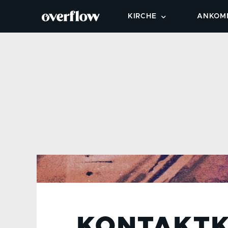
KIRCHE
ANKOM
OVERFLOW BESUCHEN
NEXT S
STANDORTE
KLEIN
ÜBER OVERFLOW
BEREIC
WERTE & KULTUR
MITMA
LEITUNGSTEAM
TAUFE
FÜR DIE STADT
KONTAKT