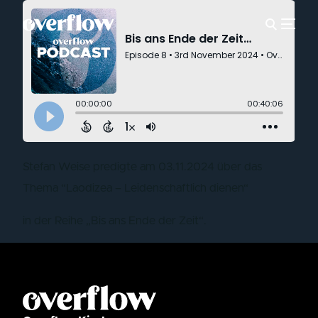
Stefan Weise predigte am 03.11.2024 über das
Thema “Laodizea – Leidenschaftlich dienen“
in der Reihe „Bis ans Ende der Zeit“.