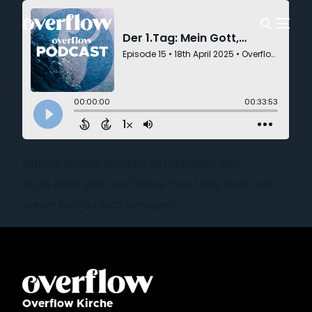
Simona Schlack predigte an Karfreitag, den
18.04.2025 über das Thema “Der 1.Tag: Mein Gott,
warum hast du mich verlassen?“
Overflow Kirche