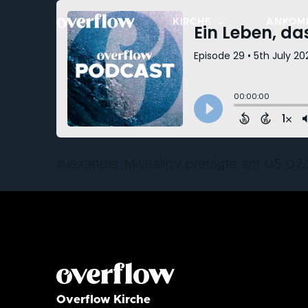
KIRCHE
ANKOM
OVERFLOW BESUCHEN
NEXT S
STANDORTE
KLEIN
ÜBER OVERFLOW
BEREIC
WERTE & KULTUR
MITMA
Alexander Michailov predigte am 05.07.
LEITUNGSTEAM
TAUFE
FÜR DIE STADT
Overflow Kirche