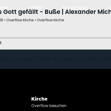
MEN
EVENTS
RESSOURCEN
G
TEPS
KALENDER
PREDIGTEN
GRUPPEN
VERANSTALTUNGEN
OVERFLOW MUSIC
DOTZHEIM
HE ENTDECKEN
BIBELLESEPLAN
WIESBADEN-OST
CHEN
LIVESTREAM
2026 über das Thema “Ein Leben, das Gott gefäll
DOWNLOADS
OVERFLOW CAFÉ
OVERFLOW GO
Kirche
Overflow besuchen