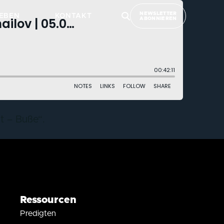
NEWSLETTER
EBEN
KONTAKT
ABONNIEREN
t – Buße“.
Ressourcen
Predigten