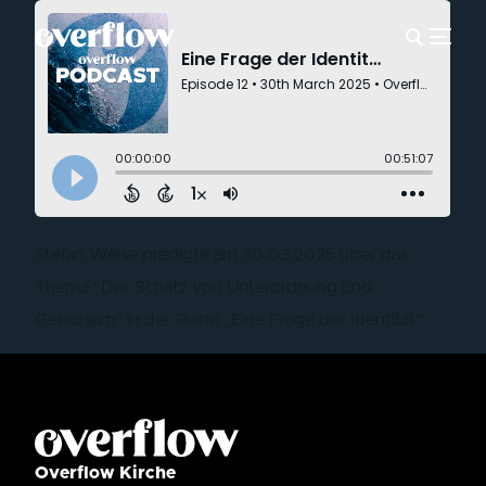
Stefan Weise predigte am 30.03.2025 über das
Thema “Der Schatz von Unterordnung und
Gehorsam“ in der Reihe „Eine Frage der Identität“.
Overflow Kirche