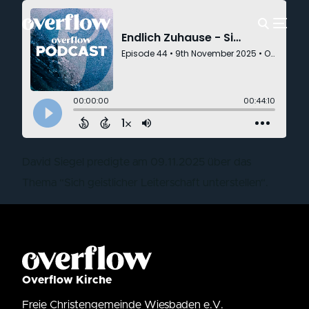
David Siegel predigte am 09.11.2025 über das
Thema “Sich geistlicher Leiterschaft unterstellen“.
Overflow Kirche
Freie Christengemeinde Wiesbaden e.V.