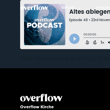
KIRCHE
ANKOM
OVERFLOW BESUCHEN
NEXT S
STANDORTE
KLEIN
ÜBER OVERFLOW
BEREIC
WERTE & KULTUR
MITMA
Stefan Weise predigte am 23.11.2025 üb
LEITUNGSTEAM
TAUFE
FÜR DIE STADT
Overflow Kirche