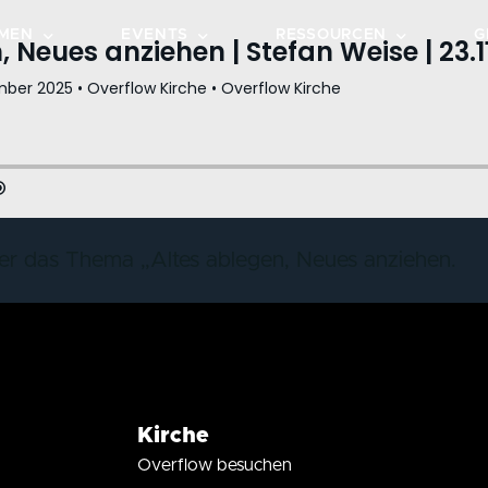
MEN
EVENTS
RESSOURCEN
G
TEPS
KALENDER
PREDIGTEN
GRUPPEN
VERANSTALTUNGEN
OVERFLOW MUSIC
DOTZHEIM
HE ENTDECKEN
BIBELLESEPLAN
WIESBADEN-OST
CHEN
LIVESTREAM
er das Thema „Altes ablegen, Neues anziehen.
DOWNLOADS
OVERFLOW CAFÉ
OVERFLOW GO
Kirche
Overflow besuchen