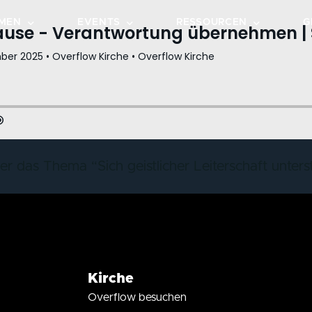
MEN
EVENTS
RESSOURCEN
G
TEPS
KALENDER
PREDIGTEN
GRUPPEN
VERANSTALTUNGEN
OVERFLOW MUSIC
DOTZHEIM
HE ENTDECKEN
BIBELLESEPLAN
WIESBADEN-OST
CHEN
LIVESTREAM
 das Thema “Sich geistlicher Leiterschaft unterst
DOWNLOADS
OVERFLOW CAFÉ
OVERFLOW GO
Kirche
Overflow besuchen