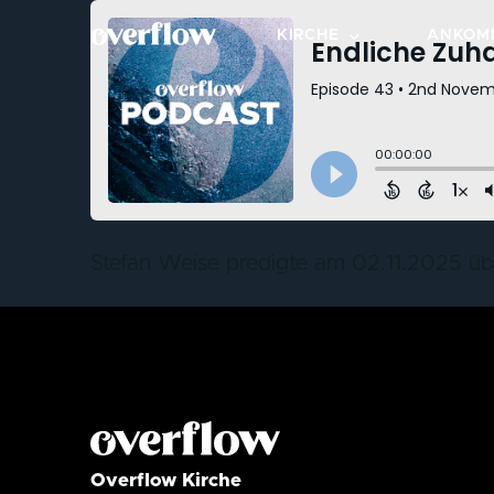
KIRCHE
ANKOM
OVERFLOW BESUCHEN
NEXT S
STANDORTE
KLEIN
ÜBER OVERFLOW
BEREIC
WERTE & KULTUR
MITMA
Stefan Weise predigte am 02.11.2025 über
LEITUNGSTEAM
TAUFE
FÜR DIE STADT
Overflow Kirche