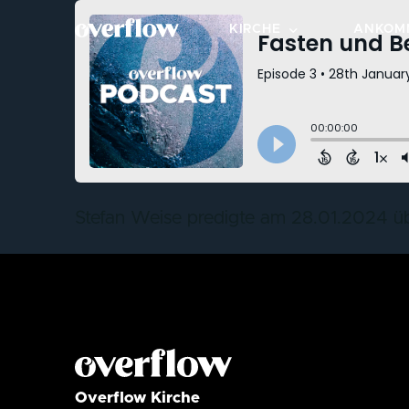
KIRCHE
ANKOM
OVERFLOW BESUCHEN
NEXT S
STANDORTE
KLEIN
ÜBER OVERFLOW
BEREIC
WERTE & KULTUR
MITMA
Stefan Weise predigte am 28.01.2024 ü
LEITUNGSTEAM
TAUFE
FÜR DIE STADT
Overflow Kirche