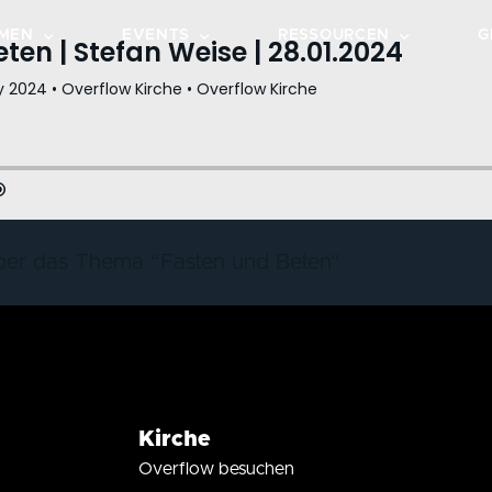
MEN
EVENTS
RESSOURCEN
G
TEPS
KALENDER
PREDIGTEN
GRUPPEN
VERANSTALTUNGEN
OVERFLOW MUSIC
DOTZHEIM
HE ENTDECKEN
BIBELLESEPLAN
WIESBADEN-OST
CHEN
LIVESTREAM
ber das Thema “Fasten und Beten“
DOWNLOADS
OVERFLOW CAFÉ
OVERFLOW GO
Kirche
Overflow besuchen