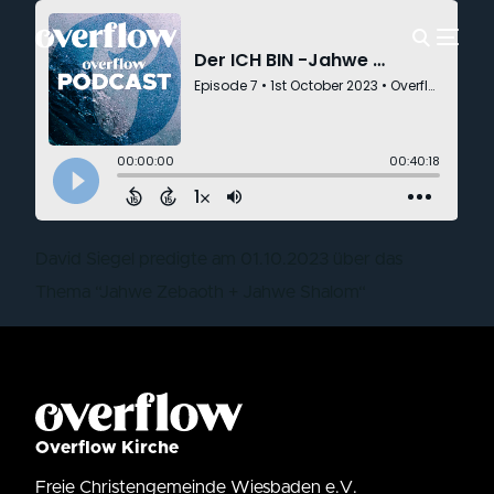
David Siegel predigte am 01.10.2023 über das
Thema “Jahwe Zebaoth + Jahwe Shalom“
Overflow Kirche
Freie Christengemeinde Wiesbaden e.V.