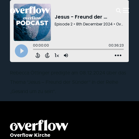
Rebecca Öttinger predigte am 08.12.2024 über das
Thema “Jesus – Freund der Sünder“ in der Reihe
„Gesand um zu sein“.
Overflow Kirche