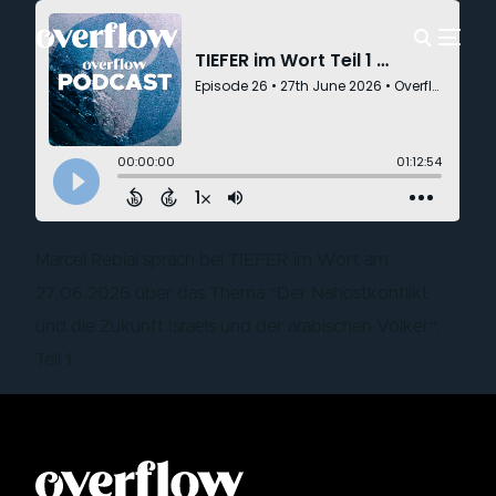
Marcel Rebiai sprach bei TIEFER im Wort am
27.06.2026 über das Thema “Der Nahostkonflikt
und die Zukunft Israels und der arabischen Völker“.
Teil 1