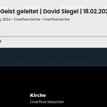
MEN
EVENTS
RESSOURCEN
G
TEPS
KALENDER
PREDIGTEN
GRUPPEN
VERANSTALTUNGEN
OVERFLOW MUSIC
DOTZHEIM
HE ENTDECKEN
BIBELLESEPLAN
WIESBADEN-OST
CHEN
LIVESTREAM
er das Thema “Vom Heiligen Geist geleitet“
DOWNLOADS
OVERFLOW CAFÉ
OVERFLOW GO
Kirche
Overflow besuchen