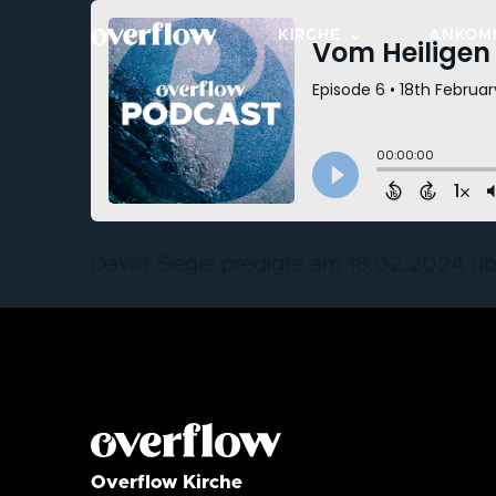
KIRCHE
ANKOM
OVERFLOW BESUCHEN
NEXT S
STANDORTE
KLEIN
ÜBER OVERFLOW
BEREIC
WERTE & KULTUR
MITMA
David Siegel predigte am 18.02.2024 üb
LEITUNGSTEAM
TAUFE
FÜR DIE STADT
Overflow Kirche